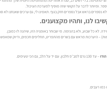
צי פחמימה. בלי לשים לב, סגרת אחוז יפה מהפחמימה היומית שלך מהתפרי
 נספר. ומיותר לדבר על הקושי שזה מוסיף למערכת העיכול.
א נספרים בראש אבל נספרים חזק בגוף. תאמינו לי, גם ערכים שאנחנו לא סו
יבו לנו, ותהיו מקצוענים.
ה. לא כל שבוע, ולא בהגזמה. מי שבוחר באופציה הזו, שיהנה לו כמובן.
ת) – היערכות מראש עם בשרים מהתפריט, תחליפים חכמים, ודיוק שמאפשר 
הודו
– עד 130 גרם למב״פ חלבון. עם יד על הלב, גם הכי טעימים.