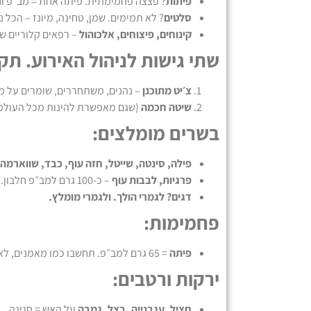
פיתות
? פצצה פחמימתית. פיתה אחת = מב״פ וח
סלטים
? לא תמימים. שמן, טחינה, מיונז – הכל
קינוחים, פיצוחים, אלכוהול
– רפאים קלוריים של
שתי גישות לניהול האירוע. תקש
צ׳יט מתוכנן
– נהנים, משתחררים, שומרים על מיד
שיטה חכמה
(שגם מאפשרת להינות מכל העולמו
בשרים מומלצים:
פילה, סינטה, שייטל, חזה עוף, כבד, שווארמה 
פרגיות, לבבות עוף
– כ-100 גרם למב״פ חלבון.
דגים? לגמרי הולך. ולגמרי מומלץ.
פחמימות:
פיתה
= 65 גרם למב״פ. תחשבו כמו מאמנים, לא כמו רעבים.
ירקות ורטבים:
חציל, עגבנייה, בצל, גמבה
על האש = חגיגה.