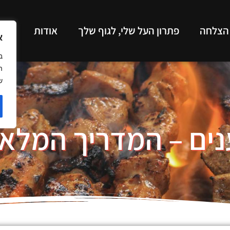
 הצלחה
פתרון העל שלי, לגוף שלך
אודות
תכנ
א
ב
ה
ש
נים – המדריך המל