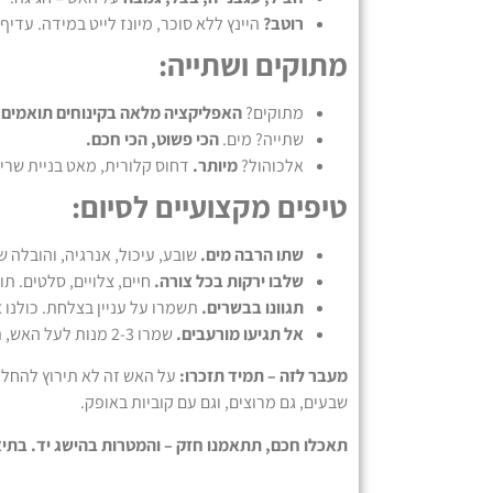
רוטב?
היינץ ללא סוכר, מיונז לייט במידה. עדיף רוטב שמכיל פ
מתוקים ושתייה:
מתוקים?
האפליקציה מלאה בקינוחים תואמים 
שתייה? מים.
הכי פשוט, הכי חכם.
אלכוהול?
מיותר.
דחוס קלורית, מאט בניית שריר
טיפים מקצועיים לסיום:
שתו הרבה מים.
שובע, עיכול, אנרגיה, והובלה 
שלבו ירקות בכל צורה.
חיים, צלויים, סלטים. ת
תגוונו בבשרים.
תשמרו על עניין בצלחת. כולנו או
אל תגיעו מורעבים.
שמרו 2-3 מנות לעל האש, תאכלו סביב זה. בדיוק כמו שלא תגיעו לקניות בסופר רעבים, לא צריך לתת לעין להתחיל לאכול גם. הראש שולט, לא הרגש.
מעבר לזה – תמיד תזכרו:
על האש זה לא תירוץ להחלי
שבעים, גם מרוצים, וגם עם קוביות באופק.
תאכלו חכם, תתאמנו חזק – והמטרות בהישג יד. בתיא