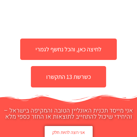
לחיצה כאן, והכל נחשף לגמרי
כשרשת 13 התקשרו
אני מייסד תכנית האונליין הטובה והמקיפה בישראל –
והיחידי שיכול להתחייב לתוצאות או החזר כספי מלא
אני רוצה להיות חלק