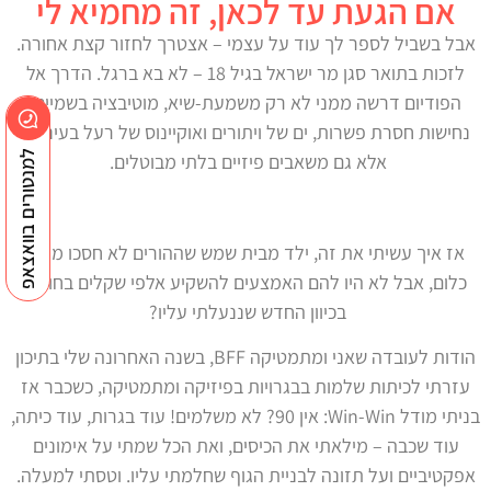
אם הגעת עד לכאן, זה מחמיא לי
אבל בשביל לספר לך עוד על עצמי – אצטרך לחזור קצת אחורה.
לזכות בתואר סגן מר ישראל בגיל 18 – לא בא ברגל. הדרך אל
הפודיום דרשה ממני לא רק משמעת-שיא, מוטיבציה בשמיים,
נחישות חסרת פשרות, ים של ויתורים ואוקיינוס של רעל בעיניים,
למנטורים בוואצאפ
אלא גם משאבים פיזיים בלתי מבוטלים.
אז איך עשיתי את זה, ילד מבית שמש שההורים לא חסכו ממנו
כלום, אבל לא היו להם האמצעים להשקיע אלפי שקלים בחודש
בכיוון החדש שננעלתי עליו?
הודות לעובדה שאני ומתמטיקה BFF, בשנה האחרונה שלי בתיכון
עזרתי לכיתות שלמות בבגרויות בפיזיקה ומתמטיקה, כשכבר אז
בניתי מודל Win-Win: אין 90? לא משלמים! עוד בגרות, עוד כיתה,
עוד שכבה – מילאתי את הכיסים, ואת הכל שמתי על אימונים
אפקטיביים ועל תזונה לבניית הגוף שחלמתי עליו. וטסתי למעלה.