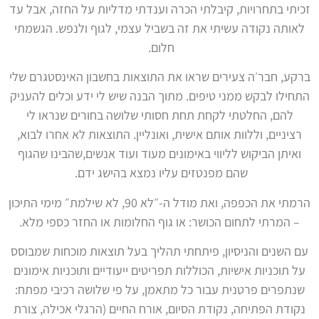
זכיתי בתחרויות, קיבלתי הכרה וענדתי מדליות על החזה, אבל עד
לאותה נקודה עשיתי את זה בשביל עצמי, לגוף ולנפש. הגשמתי
חלום.
ברקע, חבר׳ה צעירים שראו את התוצאות בחשבון האינסטגרם שלי
התחילו לבקש ממני טיפים. מתוך הבנה שיש לי ידע וכלים להעניק
להם, החלטתי לקחת תחת חסותי שלושה בחורים שנראו לי
רציניים, וללוות אותם אישית, ואונליין. התוצאות לא אחרו לבוא,
ואיתן הביקוש לליווי באימונים מעוד ועוד אנשים,שהבינו שהגוף
שהם מפנטזים עליו נמצא בהישג ידם.
הרמתי את הכפפה, ואת מודל ה-״לא 90, לא שילמת״ מימי התיכון
– המרתי לתחום הכושר: או גוף החלומות או החזר כספי מלא.
עם השנים והניסיון, פיתחתי תהליך בעל תוצאות מוכחות שמבוסס
על תוכניות אישיות, הכוללות תפריטים ייעודיים ותוכניות אימונים
שנתפרים פרטנית עבור כל מתאמן, על פי שלושה רכיבי מפתח:
נקודת הפתיחה, נקודת הסיום, אורח החיים (הרגלי אכילה, צורת