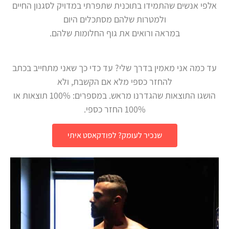
אלפי אנשים שהתמידו בתוכנית שתפרתי במדויק לסגנון החיים
ולמטרות שלהם מסתכלים היום
במראה ורואים את גוף החלומות שלהם.
עד כמה אני מאמין בדרך שלי? עד כדי כך שאני מתחייב בכתב
להחזר כספי מלא אם הקשבת, ולא
הושגו התוצאות שהגדרנו מראש. במספרים: 100% תוצאות או
100% החזר כספי.
שנכיר לעומק? לפודקאסט איתי