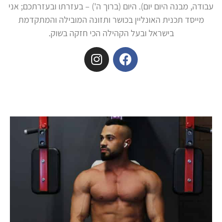
עבודה, מבנה היום יום). היום (ברוך ה') – בעזרתו ובעזרתכם; אני
מייסד תכנית האונליין בכושר ותזונה המובילה והמתקדמת
בישראל ובעל הקהילה הכי חזקה בשוק.