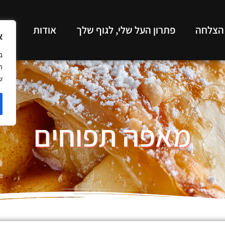
 הצלחה
פתרון העל שלי, לגוף שלך
אודות
תכנ
א
ב
ה
ש
מאפה תפוחים