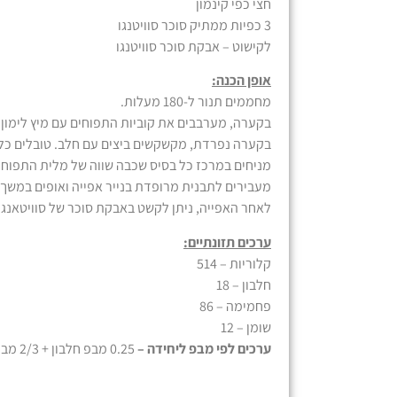
חצי כפי קינמון
3 כפיות ממתיק סוכר סוויטנגו
לקישוט – אבקת סוכר סוויטנגו
אופן הכנה:
מחממים תנור ל-180 מעלות.
בקערה, מערבבים את קוביות התפוחים עם מיץ לימון,
בקערה נפרדת, מקשקשים ביצים עם חלב. טובלים כל ד
מניחים במרכז כל בסיס שכבה שווה של מלית התפוחים
מעבירים לתבנית מרופדת בנייר אפייה ואופים במשך 12-15 דקות, עד שהמאפה קריספי וזהוב.
לאחר האפייה, ניתן לקשט באבקת סוכר של סוויטאנגו.
ערכים תזונתיים:
קלוריות – 514
חלבון – 18
פחמימה – 86
שומן – 12
ערכים לפי מבפ ליחידה –
0.25 מבפ חלבון + 2/3 מבפ פחמימה