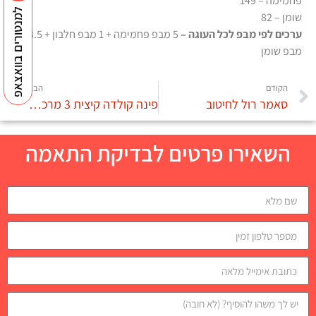
פחמימה – 149
למנטורים בוואצאפ
שומן – 82
ערכים לפי מבפ לכל העוגה –
5 מבפ פחמימה + 1 מבפ חלבון + 3.5
מבפ שומן
הקודם
הבא
סאמר רול לחיטוב
פינה קולדה קיצית 3 מרכיבים
השאירו פרטים לבדיקת התאמה