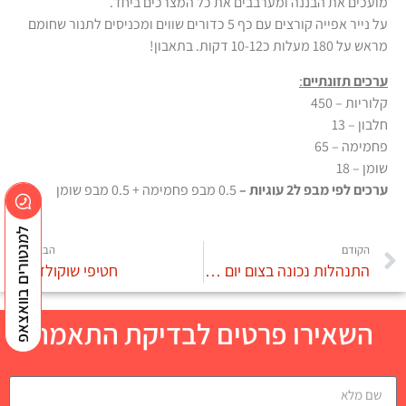
מועכים את הבננה ומערבבים את כל המצרכים ביחד.
על נייר אפייה קורצים עם כף 5 כדורים שווים ומכניסים לתנור שחומם
מראש על 180 מעלות כ10-12 דקות. בתאבון!
ערכים תזונתיים
:
קלוריות – 450
חלבון – 13
פחמימה – 65
שומן – 18
ערכים לפי מבפ ל2 עוגיות –
0.5 מבפ פחמימה + 0.5 מבפ שומן
למנטורים בוואצאפ
הקודם
הבא
התנהלות נכונה בצום יום הכיפורים
חטיפי שוקולד
השאירו פרטים לבדיקת התאמה