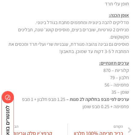
חופן עלי תרד
אופן הכנה:
מדליקים להבה בינונית ומחממים מחבת בגודל בינוני.
מניחים 2 טורטיות, שוברים ביצים, מוסיפים קוטג' טונה, תבלינים
מקשקשים.
מוסיפים גם גבינה צהובה מגורדת, עגבניות שרי ועלי תרד ומכסים את
המחבת ל 3-5 דקות עד שמוכן. בתאבון!
ערכים תזונתיים:
קלוריות – 870
חלבון – 79
פחמימה – 56
שומן – 35
ערכים לפי מבפ בחלוקה ל2 מנות –
1.25 מבפ חלבון + 1 מבפ
פחמימה + 0.25 מבפ שומן
למנטורים בוואצאפ
הקודם
הבא
כריך חביתה 100% חלבון
קרפצ׳יו סלק וגבינות