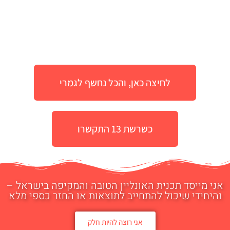
לחיצה כאן, והכל נחשף לגמרי
כשרשת 13 התקשרו
אני מייסד תכנית האונליין הטובה והמקיפה בישראל –
והיחידי שיכול להתחייב לתוצאות או החזר כספי מלא
אני רוצה להיות חלק