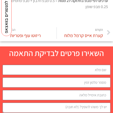
ערכים לפי מבפ בחלוקה ל2 מנות –
0.5 מבפ חלבון + מבפ פחמימה +
למנטורים בוואצאפ
0.25 מבפ שומן
הקודם
הבא
קערת אייס קרמל מלוח
ריזוטו עוף ופטריות
השאירו פרטים לבדיקת התאמה