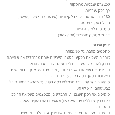
250 גרם עגבניות מרוסקות
כף רסק עגבניות
180 גרם בשר טחון טרי דל קלוריות (סינטה, כתף מס 4, שייטל)
חבילת סקיני פסטה
מעט מים למקרה הצורך
דריזל ממתיק סוכרלוז (פקק צהוב)
אופן הכנה:
מחממים מחבת על אש גבוהה.
צורבים מעט את הסקיני פסטה ומייבשים אותה מהנוזלים שהיא הייתה
בהם, לאחר מכן מעבירים לצד ומתחילים בהכנת הרוטב:
מורידים את עוצמת האש לבינונית, מרססים מעט שמן זית ומבשלים
בצל וגזר במשך כמה דקות עד להזהבה וריכוך.
מוסיפים בשר טחון טרי ומבשלים כמה דקות עד שהבשר הטחון קיבל
צבע שחום והוא לא חי.
מוסיפים את רסק העגבניות והתבלינים, מצמצמים מעט את הרוטב
(אם צריך מדללים עם מעט מים) ומוסיפים את הסקיני פסטה
המסוננת.
מוסיפים מעט ממתיק וטועמים. אם צריך עוד מלח – מוסיפים.