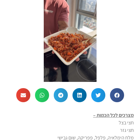
מצרכים לכל הכמות –
חצי בצל
חצי גזר
מלח הימלאיה, פלפל, פפריקה, שום גבישי