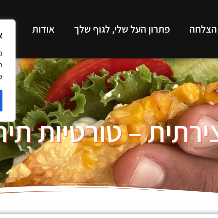
 הצלחה
פתרון העל שלי, לגוף שלך
אודות
תכנ
א
ב
ה
ש
ירתית – טורטיות תי