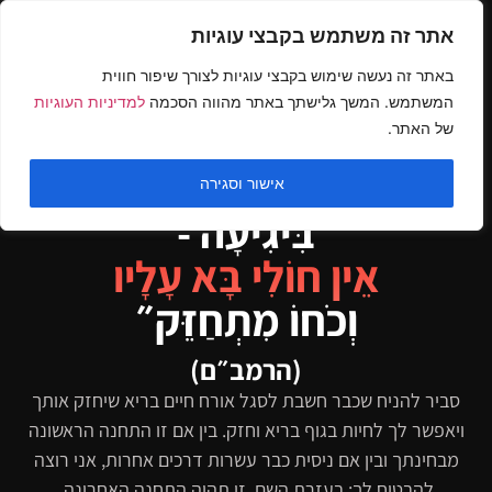
אתר זה משתמש בקבצי עוגיות
באתר זה נעשה שימוש בקבצי עוגיות לצורך שיפור חווית
המשתמש. המשך גלישתך באתר מהווה הסכמה
למדיניות העוגיות
של האתר.
חברת הכושר והתזונה המובילה בישראל מציגה
״זְמַן שֶׁאָדָם מִתְעַמֵּל וּמַרְבֶּה
אישור וסגירה
בִּיגִיעָה -
אֵין חוֹלִי בָּא עָלָיו
וְכֹחוֹ מִתְחַזֵּק״
(הרמב״ם)
סביר להניח שכבר חשבת לסגל אורח חיים בריא שיחזק אותך
ויאפשר לך לחיות בגוף בריא וחזק. בין אם זו התחנה הראשונה
מבחינתך ובין אם ניסית כבר עשרות דרכים אחרות, אני רוצה
להבטיח לך: בעזרת השם, זו תהיה התחנה האחרונה.