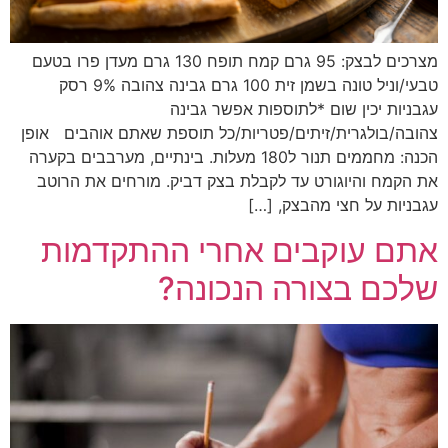
מצרכים לבצק: 95 גרם קמח תופח 130 גרם מעדן פרו בטעם
טבעי/וניל טונה בשמן זית 100 גרם גבינה צהובה 9% רסק
עגבניות יכין שום *לתוספות אפשר גבינה
צהובה/בולגרית/זיתים/פטריות/כל תוספת שאתם אוהבים אופן
הכנה: מחממים תנור ל180 מעלות. בינתיים, מערבבים בקערה
את הקמח והיוגורט עד לקבלת בצק דביק. מורחים את הרוטב
עגבניות על חצי מהבצק, […]
אתם עוקבים אחרי ההתקדמות
שלכם בצורה הנכונה?