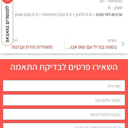
פחמימה – 20
שומן – 9
למנטורים בוואצאפ
ערכים לפי מבפ –
0.5 חלבון + 0.5 מבפ פחמימה + 0.5 מבפ שומן
הקודם
הבא
בטטה בגריל עם מוס אבוקדו וביצה רכה
פשטידת תירס וגבינות
השאירו פרטים לבדיקת התאמה