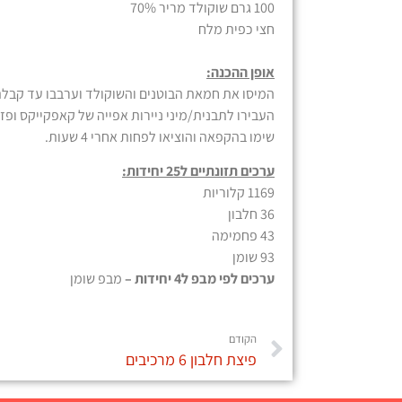
100 גרם שוקולד מריר 70%
חצי כפית מלח
אופן ההכנה:
המיסו את חמאת הבוטנים והשוקולד וערבבו עד קבל
העבירו לתבנית/מיני ניירות אפייה של קאפקייקס ופז
שימו בהקפאה והוציאו לפחות אחרי 4 שעות.
ערכים תזונתיים ל25 יחידות:
1169 קלוריות
36 חלבון
43 פחמימה
93 שומן
ערכים לפי מבפ ל4 יחידות –
מבפ שומן
הקודם
פיצת חלבון 6 מרכיבים