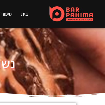
בית
סיפורי
נשנוש se’s