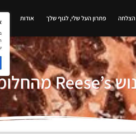
 הצלחה
פתרון העל שלי, לגוף שלך
אודות
תכנ
א
ב
ה
ש
Ree מהחלומות